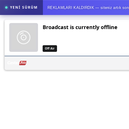
YENİ SÜRÜM
REKLAMLARI KALDIRDIK — siteniz artık sonsuz
Reklamlar kaldırıldı. Sonsuza dek.
Sitenizde tek b
up'la, banner'l
FM.tc yeniden yazılıyor
Yeni FM.tc'de radyon tek bir sayfadan ibaret değil, dinleyicinin v
yayın akışı aynı ekranda toplanıyor.
Program tahtası
Sayfa stüdyosu
Saatleri sürükleyerek kur
Yazarken sonucu gör
İstek paneli
DJ'ye anında düşer